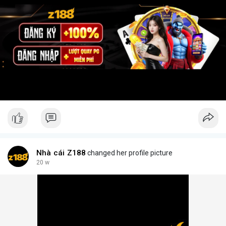
Nhà cái Z188
changed her profile picture
20 w