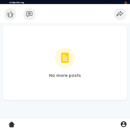
No more posts