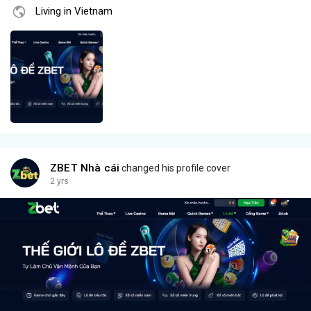
Living in Vietnam
ZBET Nhà cái
changed his profile cover
2 yrs