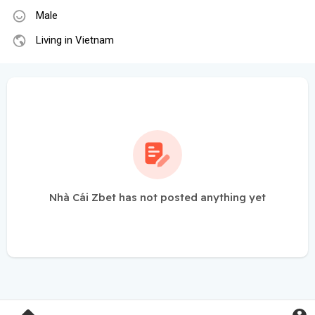
Male
Living in Vietnam
Nhà Cái Zbet has not posted anything yet