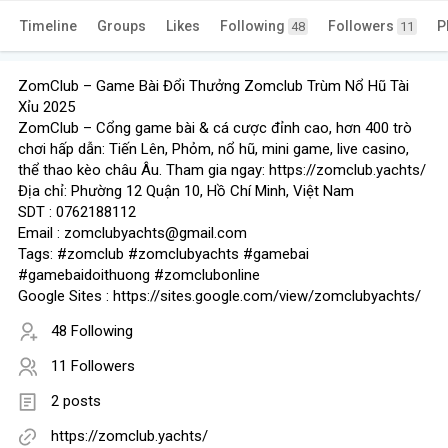
Timeline
Groups
Likes
Following
Followers
P
48
11
ZomClub – Game Bài Đổi Thưởng Zomclub Trùm Nổ Hũ Tài
Xỉu 2025
ZomClub – Cổng game bài & cá cược đỉnh cao, hơn 400 trò
chơi hấp dẫn: Tiến Lên, Phỏm, nổ hũ, mini game, live casino,
thể thao kèo châu Âu. Tham gia ngay: https://zomclub.yachts/
Địa chỉ: Phường 12 Quận 10, Hồ Chí Minh, Việt Nam
SDT : 0762188112
Email : zomclubyachts@gmail.com
Tags: #zomclub #zomclubyachts #gamebai
#gamebaidoithuong #zomclubonline
Google Sites : https://sites.google.com/view/zomclubyachts/
48 Following
11 Followers
2 posts
https://zomclub.yachts/