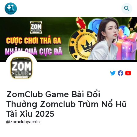
ZomClub Game Bài Đổi
Thưởng Zomclub Trùm Nổ Hũ
Tài Xỉu 2025
@zomclubyachts