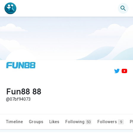
Fun88 88
@07bf94073
Timeline
Groups
Likes
Following
Followers
P
50
9