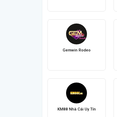
Gemwin Rodeo
KM88 Nhà Cái Uy Tín