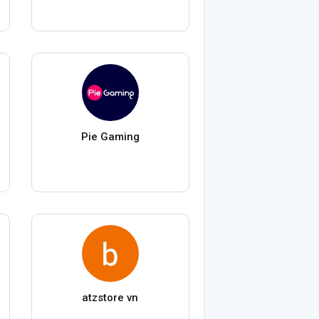
Pie Gaming
atzstore vn