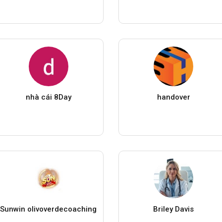
nhà cái 8Day
handover
Sunwin olivoverdecoaching
Briley Davis