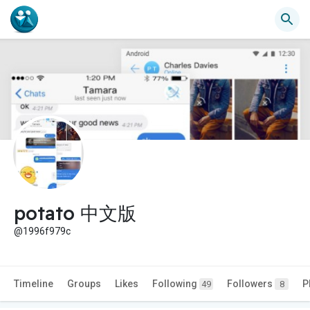
potato 中文版
@1996f979c
Timeline
Groups
Likes
Following
Followers
P
49
8