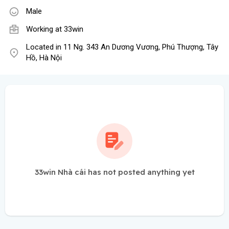
Male
Working at 33win
Located in 11 Ng. 343 An Dương Vương, Phú Thượng, Tây
Hồ, Hà Nội
33win Nhà cái has not posted anything yet