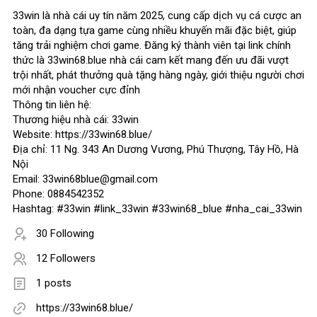
33win là nhà cái uy tín năm 2025, cung cấp dịch vụ cá cược an
toàn, đa dạng tựa game cùng nhiều khuyến mãi đặc biệt, giúp
tăng trải nghiệm chơi game. Đăng ký thành viên tại link chính
thức là 33win68.blue nhà cái cam kết mang đến ưu đãi vượt
trội nhất, phát thưởng quà tặng hàng ngày, giới thiệu người chơi
mới nhận voucher cực đỉnh
Thông tin liên hệ:
Thương hiệu nhà cái: 33win
Website: https://33win68.blue/
Địa chỉ: 11 Ng. 343 An Dương Vương, Phú Thượng, Tây Hồ, Hà
Nội
Email: 33win68blue@gmail.com
Phone: 0884542352
Hashtag: #33win #link_33win #33win68_blue #nha_cai_33win
30 Following
12 Followers
1 posts
https://33win68.blue/