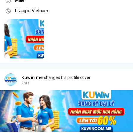
Male
Living in Vietnam
Kuwin me
changed his profile cover
2 yrs