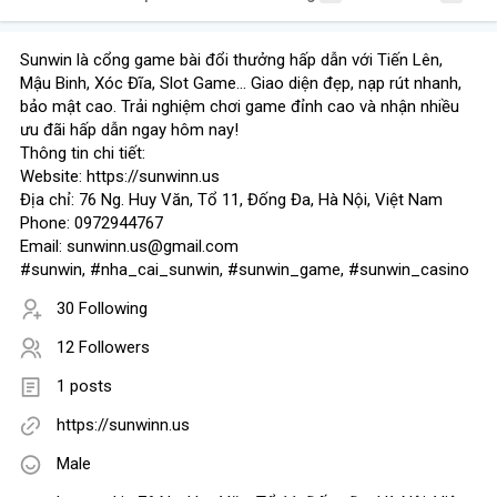
Sunwin là cổng game bài đổi thưởng hấp dẫn với Tiến Lên,
Mậu Binh, Xóc Đĩa, Slot Game… Giao diện đẹp, nạp rút nhanh,
bảo mật cao. Trải nghiệm chơi game đỉnh cao và nhận nhiều
ưu đãi hấp dẫn ngay hôm nay!
Thông tin chi tiết:
Website: https://sunwinn.us
Địa chỉ: 76 Ng. Huy Văn, Tổ 11, Đống Đa, Hà Nội, Việt Nam
Phone: 0972944767
Email: sunwinn.us@gmail.com
#sunwin, #nha_cai_sunwin, #sunwin_game, #sunwin_casino
30 Following
12 Followers
1 posts
https://sunwinn.us
Male