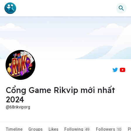
Cổng Game Rikvip mới nhất
2024
@68rikviporg
Timeline
Groups
Likes
Following
Followers
P
49
10