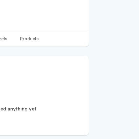
eels
Products
ted anything yet