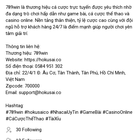
789win là thương hiệu cá cược trực tuyến được yêu thích nhờ
đa dạng trò chơi hấp dẫn như game bài, cá cược thể thao và
casino online. Nền tảng thân thiện, tỷ lệ cược cao cùng với đội
ngũ hỗ trợ khách hàng 24/7 là điểm mạnh giúp người chơi yên
tâm giải trí.
Thông tin liên hệ:
Thương hiệu: 789win
Website: https://hokusai.co
Số điện thoại: 0584 951 302
Địa chỉ: 22/4/1 Đ. Âu Cơ, Tân Thành, Tân Phú, Hồ Chí Minh,
Việt Nam
Zipcode: 700000
Email: support@hokusai.co
Hashtag:
#789win #hokusaico #NhacaiUyTin #GameBài #CasinoOnline
#CáCượcThểThao #TàiXỉu
30 Following