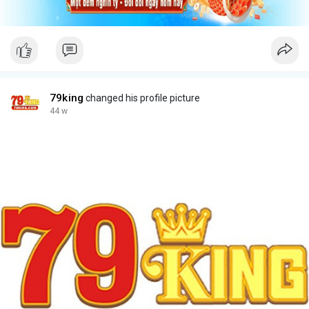
79king
changed his profile picture
44 w