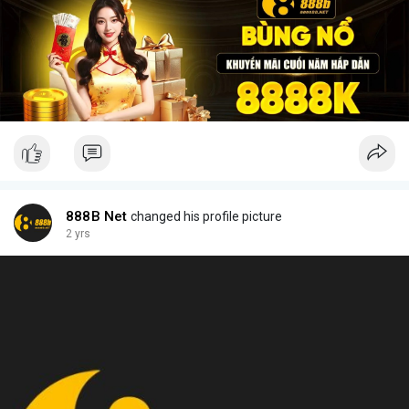
888B Net
changed his profile picture
2 yrs