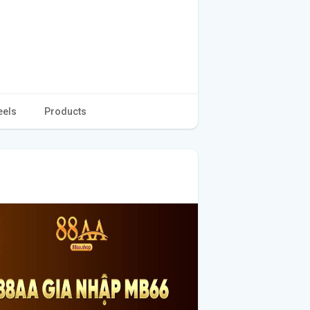
eels
Products