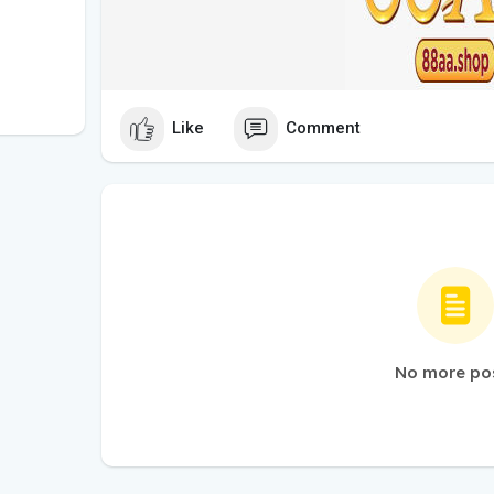
Like
Comment
No more po