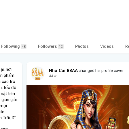
Following
Followers
Photos
Videos
R
48
12
ại, nơi
Nhà Cái 88AA
changed his profile cover
sản phẩm
44 w
n các trò
n, tốc độ
mật tiên
gian giải
 mọi
te:
 Trãi, Dĩ