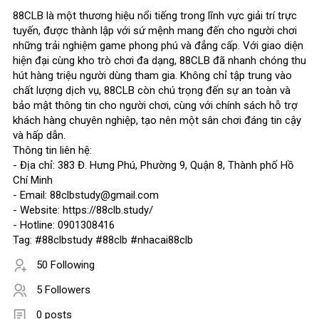
88CLB là một thương hiệu nổi tiếng trong lĩnh vực giải trí trực
tuyến, được thành lập với sứ mệnh mang đến cho người chơi
những trải nghiệm game phong phú và đẳng cấp. Với giao diện
hiện đại cùng kho trò chơi đa dạng, 88CLB đã nhanh chóng thu
hút hàng triệu người dùng tham gia. Không chỉ tập trung vào
chất lượng dịch vụ, 88CLB còn chú trọng đến sự an toàn và
bảo mật thông tin cho người chơi, cùng với chính sách hỗ trợ
khách hàng chuyên nghiệp, tạo nên một sân chơi đáng tin cậy
và hấp dẫn.
Thông tin liên hệ:
- Địa chỉ: 383 Đ. Hưng Phú, Phường 9, Quận 8, Thành phố Hồ
Chí Minh
- Email: 88clbstudy@gmail.com
- Website: https://88clb.study/
- Hotline: 0901308416
Tag: #88clbstudy #88clb #nhacai88clb
50 Following
5 Followers
0 posts