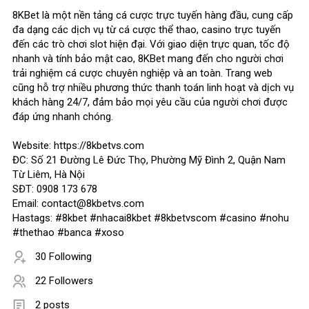
8KBet là một nền tảng cá cược trực tuyến hàng đầu, cung cấp
đa dạng các dịch vụ từ cá cược thể thao, casino trực tuyến
đến các trò chơi slot hiện đại. Với giao diện trực quan, tốc độ
nhanh và tính bảo mật cao, 8KBet mang đến cho người chơi
trải nghiệm cá cược chuyên nghiệp và an toàn. Trang web
cũng hỗ trợ nhiều phương thức thanh toán linh hoạt và dịch vụ
khách hàng 24/7, đảm bảo mọi yêu cầu của người chơi được
đáp ứng nhanh chóng.
Website: https://8kbetvs.com
ĐC: Số 21 Đường Lê Đức Thọ, Phường Mỹ Đình 2, Quận Nam
Từ Liêm, Hà Nội
SĐT: 0908 173 678
Email: contact@8kbetvs.com
Hastags: #8kbet #nhacai8kbet #8kbetvscom #casino #nohu
#thethao #banca #xoso
30 Following
22 Followers
2 posts