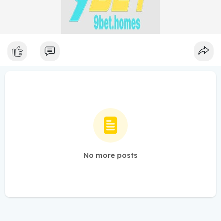
No more posts