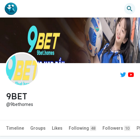
9BET
@9bethomes
Timeline
Groups
Likes
Following
Followers
P
48
10