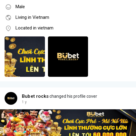
Male
Living in Vietnam
Located in vietnam
Bubet rocks
changed his profile cover
1 y