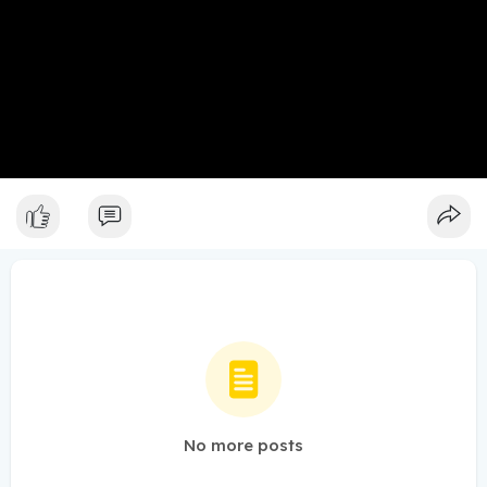
No more posts