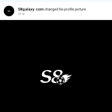
S8galaxy com
changed his profile picture
37 w