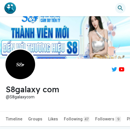
S8galaxy com
@S8galaxycom
Timeline
Groups
Likes
Following
Followers
P
47
9