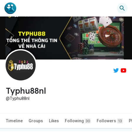
Typhu88nl
@Typhu88nl
Timeline
Groups
Likes
Following
Followers
P
30
13