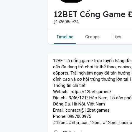
12BET Cổng Game 
@a2608de24
Timeline
Groups
Likes
12BET là cổng game trực tuyến hàng đầu
cấp đa dạng trò chơi từ thể thao, casino,
eSports. Trải nghiệm ngay để tận hưởng gi
đỉnh cao và cơ hội trúng thưởng lớn tại 
Thông tin chi tiết:
Website: https://12bet.games/
Địa chỉ: 3/46/12 P. Hào Nam, Tổ dân phố
Đống Đa, Hà Nội, Việt Nam
Email: contact@12bet.games
Phone: 0987000975
#12bet, #nha_cai_12bet, #12bet_casin