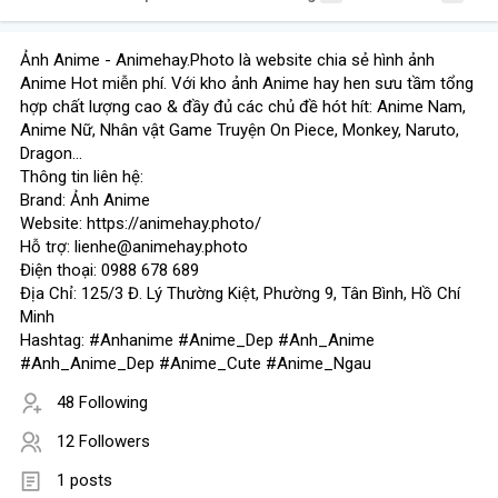
Ảnh Anime - Animehay.Photo là website chia sẻ hình ảnh
Anime Hot miễn phí. Với kho ảnh Anime hay hen sưu tầm tổng
hợp chất lượng cao & đầy đủ các chủ đề hót hít: Anime Nam,
Anime Nữ, Nhân vật Game Truyện On Piece, Monkey, Naruto,
Dragon...
Thông tin liên hệ:
Brand: Ảnh Anime
Website: https://animehay.photo/
Hỗ trợ: lienhe@animehay.photo
Điện thoại: 0988 678 689
Địa Chỉ: 125/3 Đ. Lý Thường Kiệt, Phường 9, Tân Bình, Hồ Chí
Minh
Hashtag: #Anhanime #Anime_Dep #Anh_Anime
#Anh_Anime_Dep #Anime_Cute #Anime_Ngau
48 Following
12 Followers
1 posts