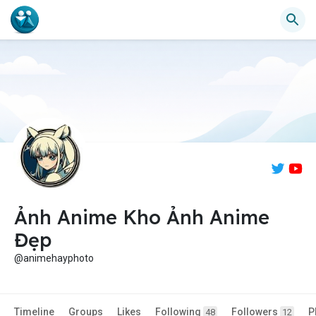
Ảnh Anime Kho Ảnh Anime
Đẹp
@animehayphoto
Timeline
Groups
Likes
Following
Followers
P
48
12