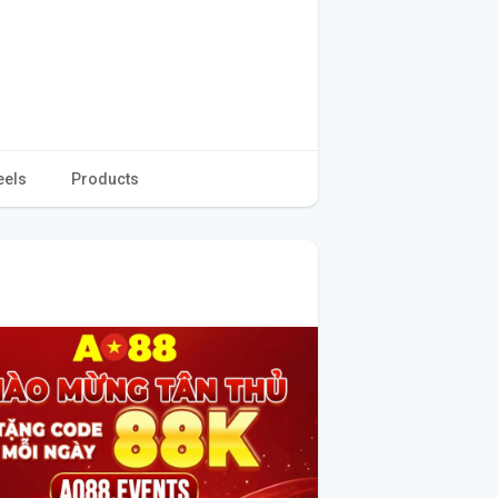
eels
Products