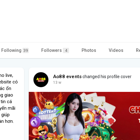
Following
Followers
Photos
Videos
R
39
4
o live,
Ao88 events
changed his profile cover
ebsite có
13 w
tác ổn
ng giao
tin cá
uyến mãi
 giúp
àn hơn.