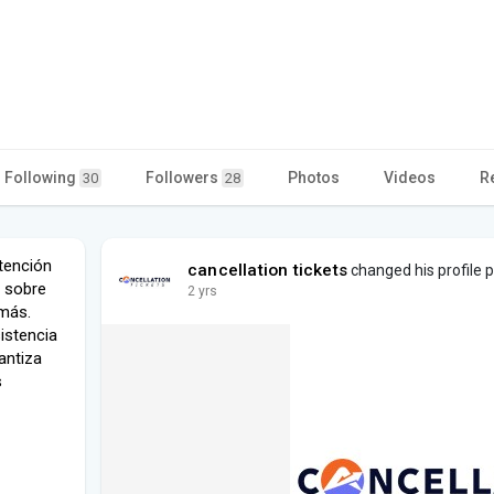
Following
Followers
Photos
Videos
R
30
28
tención
cancellation tickets
changed his profile p
s sobre
2 yrs
 más.
sistencia
antiza
s