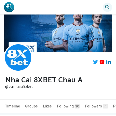
Nha Cai 8XBET Chau A
@ccmitalia8xbet
Timeline
Groups
Likes
Following
Followers
P
30
4