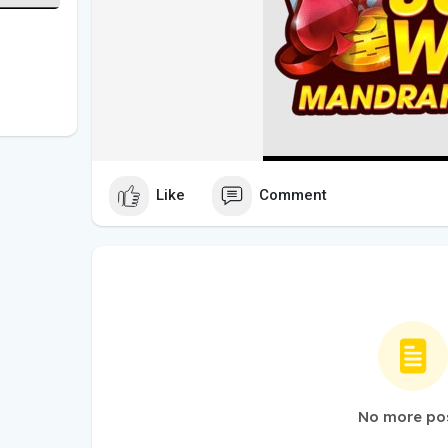
Like
Comment
No more po