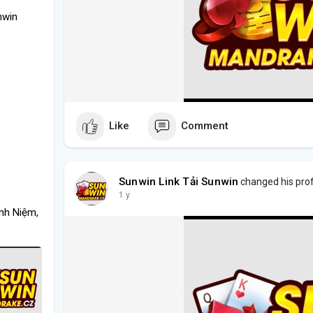
nwin
Like
Comment
Sunwin Link Tải Sunwin
changed his profi
1 y
ĩnh Niệm,