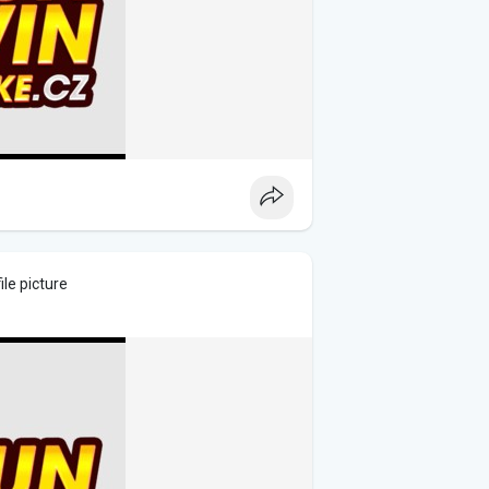
le picture