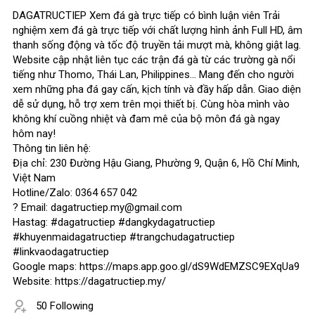
DAGATRUCTIEP Xem đá gà trực tiếp có bình luận viên Trải
nghiệm xem đá gà trực tiếp với chất lượng hình ảnh Full HD, âm
thanh sống động và tốc độ truyền tải mượt mà, không giật lag.
Website cập nhật liên tục các trận đá gà từ các trường gà nổi
tiếng như Thomo, Thái Lan, Philippines... Mang đến cho người
xem những pha đá gay cấn, kịch tính và đầy hấp dẫn. Giao diện
dễ sử dụng, hỗ trợ xem trên mọi thiết bị. Cùng hòa mình vào
không khí cuồng nhiệt và đam mê của bộ môn đá gà ngay
hôm nay!
Thông tin liên hệ:
Địa chỉ: 230 Đường Hậu Giang, Phường 9, Quận 6, Hồ Chí Minh,
Việt Nam
Hotline/Zalo: 0364 657 042
? Email: dagatructiep.my@gmail.com
Hastag: #dagatructiep #dangkydagatructiep
#khuyenmaidagatructiep #trangchudagatructiep
#linkvaodagatructiep
Google maps: https://maps.app.goo.gl/dS9WdEMZSC9EXqUa9
Website: https://dagatructiep.my/
50 Following