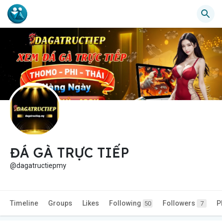
ĐÁ GÀ TRỰC TIẾP
@dagatructiepmy
Timeline
Groups
Likes
Following
Followers
P
50
7