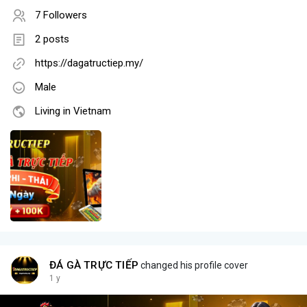
7 Followers
2 posts
https://dagatructiep.my/
Male
Living in Vietnam
ĐÁ GÀ TRỰC TIẾP
changed his profile cover
1 y