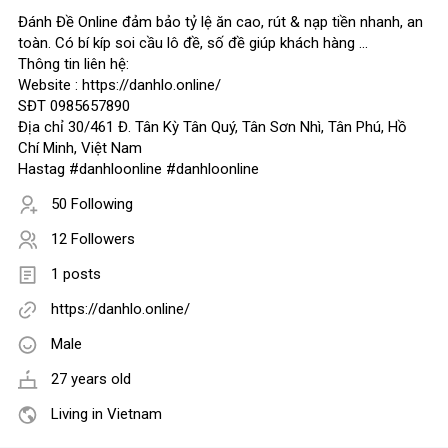
Đánh Đề Online đảm bảo tỷ lệ ăn cao, rút & nạp tiền nhanh, an
toàn. Có bí kíp soi cầu lô đề, số đề giúp khách hàng ...
Thông tin liên hệ:
Website : https://danhlo.online/
SĐT 0985657890
Địa chỉ 30/461 Đ. Tân Kỳ Tân Quý, Tân Sơn Nhì, Tân Phú, Hồ
Chí Minh, Việt Nam
Hastag #danhloonline #danhloonline
50 Following
12 Followers
1 posts
https://danhlo.online/
Male
27 years old
Living in Vietnam