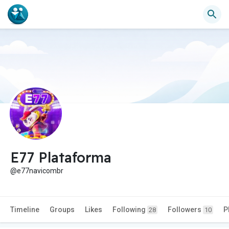
E77 Plataforma
@e77navicombr
Timeline
Groups
Likes
Following
Followers
P
28
10