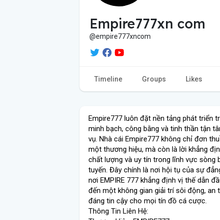
Empire777xn com
@empire777xncom
Timeline
Groups
Likes
Empire777 luôn đặt nền tảng phát triển t
minh bạch, công bằng và tinh thần tận t
vụ. Nhà cái Empire777 không chỉ đơn thu
một thương hiệu, mà còn là lời khẳng đị
chất lượng và uy tín trong lĩnh vực sòng 
tuyến. Đây chính là nơi hội tụ của sự đẳn
nơi EMPIRE 777 khẳng định vị thế dẫn đ
đến một không gian giải trí sôi động, an 
đáng tin cậy cho mọi tín đồ cá cược.
Thông Tin Liên Hệ: