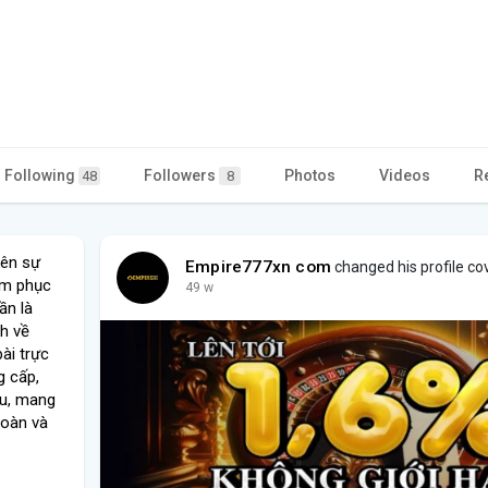
Following
Followers
Photos
Videos
R
48
8
rên sự
Empire777xn com
changed his profile co
âm phục
49 w
ần là
nh về
bài trực
g cấp,
ầu, mang
toàn và