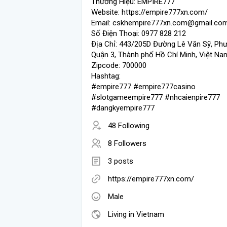
Thương Hiệu: EMPIRE777
Website: https://empire777xn.com/
Email: cskhempire777xn.com@gmail.co
Số Điện Thoại: 0977 828 212
Địa Chỉ: 443/205D Đường Lê Văn Sỹ, Phư
Quận 3, Thành phố Hồ Chí Minh, Việt Na
Zipcode: 700000
Hashtag:
#empire777 #empire777casino
#slotgameempire777 #nhcaienpire777
#dangkyempire777
48 Following
8 Followers
3 posts
https://empire777xn.com/
Male
Living in Vietnam