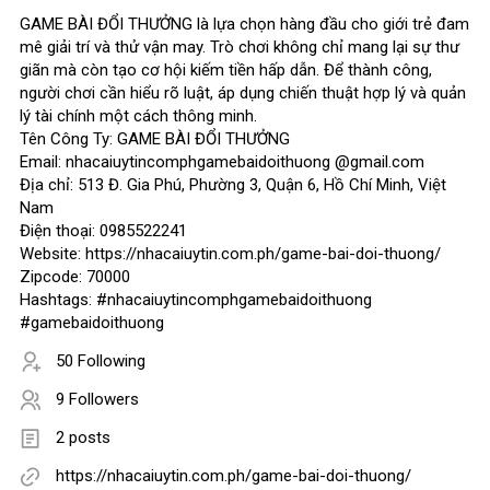
GAME BÀI ĐỔI THƯỞNG là lựa chọn hàng đầu cho giới trẻ đam
mê giải trí và thử vận may. Trò chơi không chỉ mang lại sự thư
giãn mà còn tạo cơ hội kiếm tiền hấp dẫn. Để thành công,
người chơi cần hiểu rõ luật, áp dụng chiến thuật hợp lý và quản
lý tài chính một cách thông minh.
Tên Công Ty: GAME BÀI ĐỔI THƯỞNG
Email: nhacaiuytincomphgamebaidoithuong @gmail.com
Địa chỉ: 513 Đ. Gia Phú, Phường 3, Quận 6, Hồ Chí Minh, Việt
Nam
Điện thoại: 0985522241
Website: https://nhacaiuytin.com.ph/game-bai-doi-thuong/
Zipcode: 70000
Hashtags: #nhacaiuytincomphgamebaidoithuong
#gamebaidoithuong
50 Following
9 Followers
2 posts
https://nhacaiuytin.com.ph/game-bai-doi-thuong/