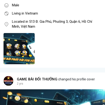
Male
Living in Vietnam
Located in 513 Đ. Gia Phú, Phường 3, Quận 6, Hồ Chí
Minh, Việt Nam
GAME BÀI ĐỔI THƯỞNG
changed his profile cover
2 yrs