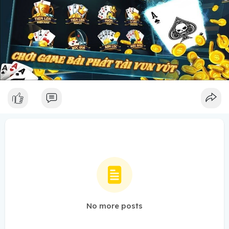
No more posts