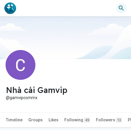
Nhà cái Gamvip
@gamvipcommx
Timeline
Groups
Likes
Following
Followers
P
49
13