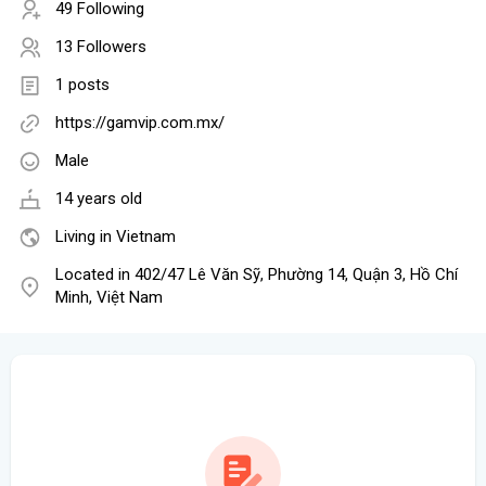
49 Following
13 Followers
1 posts
https://gamvip.com.mx/
Male
14 years old
Living in Vietnam
Located in 402/47 Lê Văn Sỹ, Phường 14, Quận 3, Hồ Chí
Minh, Việt Nam