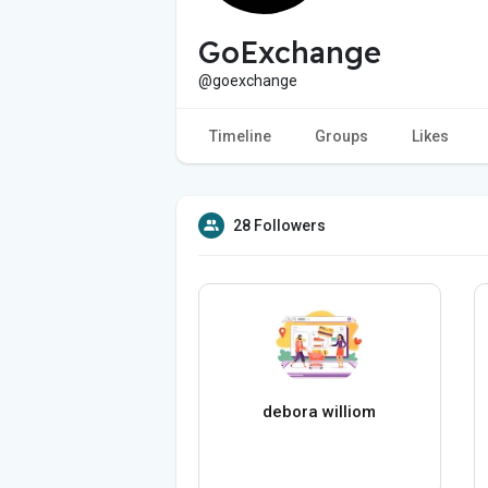
GoExchange
@goexchange
Timeline
Groups
Likes
28 Followers
debora williom