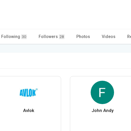
Following
Followers
Photos
Videos
R
30
28
Avlok
John Andy