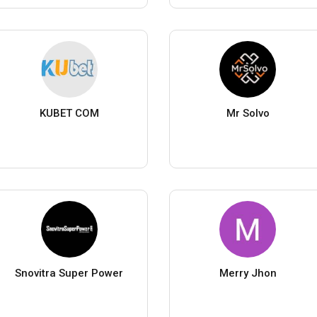
KUBET COM
Mr Solvo
Snovitra Super Power
Merry Jhon