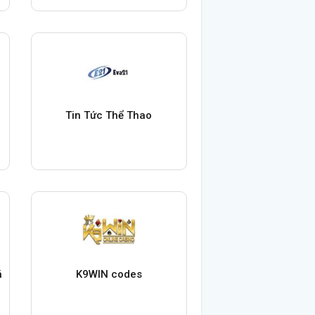
Tin Tức Thể Thao
á
K9WIN codes