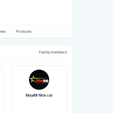
eels
Products
Family members
May88 Nhà cái