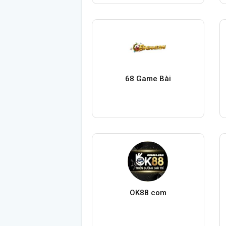
68 Game Bài
OK88 com