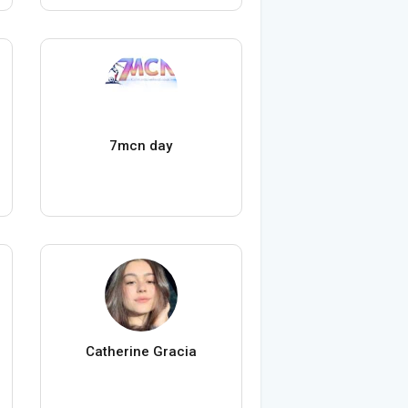
7mcn day
Catherine Gracia