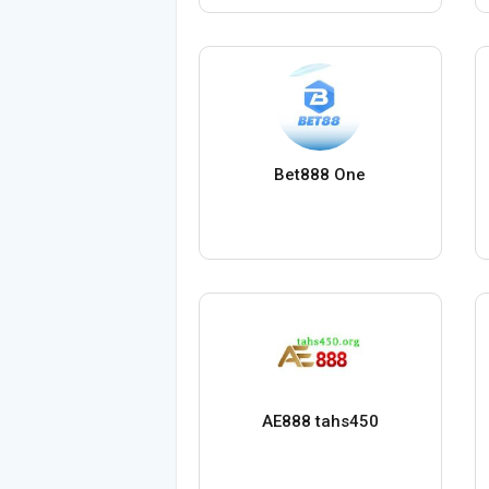
Bet888 One
AE888 tahs450