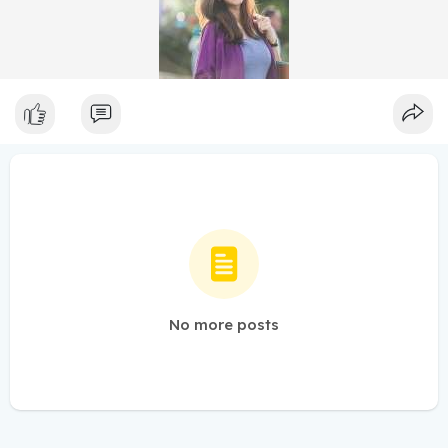
No more posts