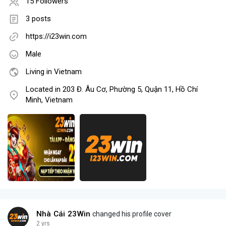
15 Followers
3 posts
https://i23win.com
Male
Living in Vietnam
Located in 203 Đ. Âu Cơ, Phường 5, Quận 11, Hồ Chí
Minh, Vietnam
Nhà Cái 23Win
changed his profile cover
2 yrs