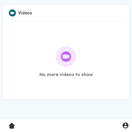
Videos
No more videos to show