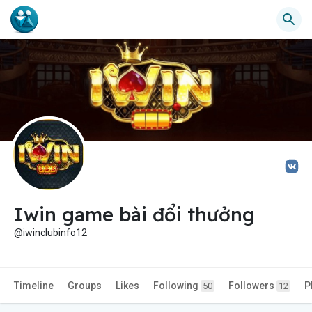
Iwin game bài đổi thưởng
@iwinclubinfo12
Timeline
Groups
Likes
Following
Followers
P
50
12