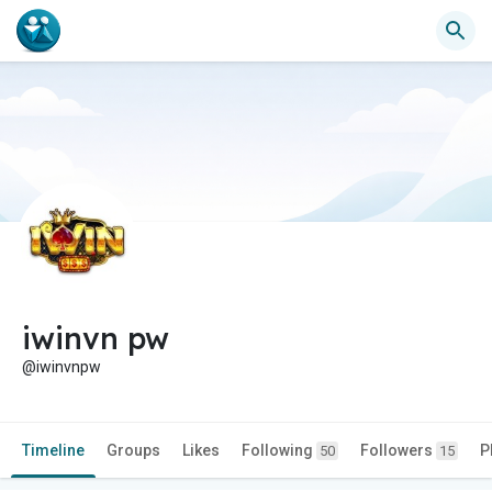
iwinvn pw
@iwinvnpw
Timeline
Groups
Likes
Following
Followers
P
50
15