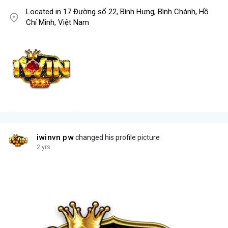
Located in 17 Đường số 22, Bình Hưng, Bình Chánh, Hồ
Chí Minh, Việt Nam
iwinvn pw
changed his profile picture
2 yrs