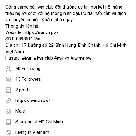
Cổng game bài iwin club đổi thưởng uy tín, nơi kết nối hàng
triệu người chơi với hệ thống hiện đại, ưu đãi hấp dẫn và dịch
vụ chuyên nghiệp. Khám phá ngay!
Thông tin liên hệ:
Website: https://iwinvn.pw/
SĐT: 0898611456
Địa chỉ: 17 Đường số 22, Bình Hưng, Bình Chánh, Hồ Chí Minh,
Việt Nam
Hastag: #iwin #Iwinclub #iwinvn #iwinvnpw
50 Following
15 Followers
2 posts
https://iwinvn.pw/
Male
Studying at Hồ Chí Minh
Living in Vietnam