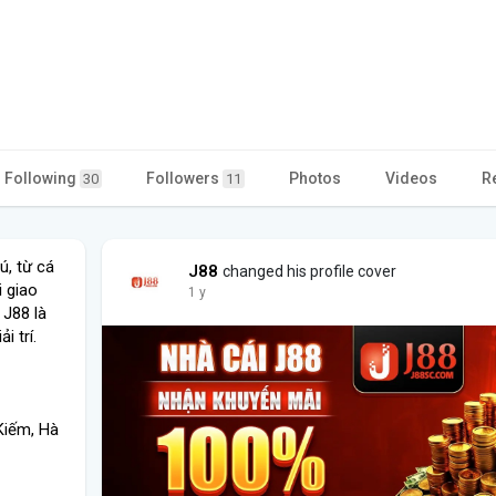
Following
Followers
Photos
Videos
R
30
11
ú, từ cá
J88
changed his profile cover
i giao
1 y
 J88 là
i trí.
Kiếm, Hà