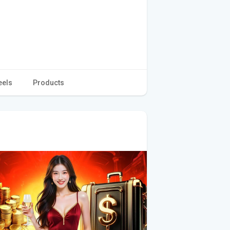
eels
Products