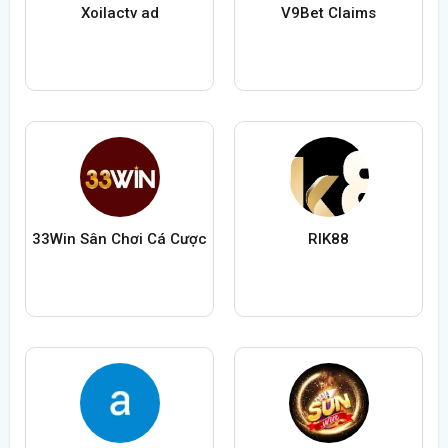
Xoilactv ad
V9Bet Claims
33Win Sân Chơi Cá Cược
RIK88