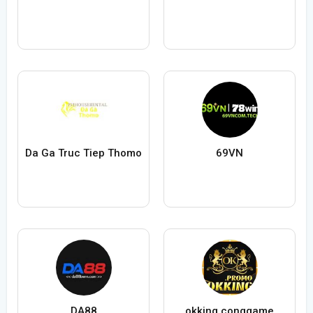
Da Ga Truc Tiep Thomo
69VN
DA88
okking conggame