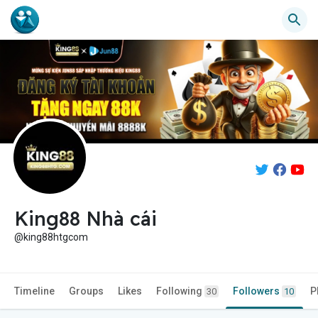
King88 Nhà cái
@king88htgcom
Timeline
Groups
Likes
Following
Followers
P
30
10