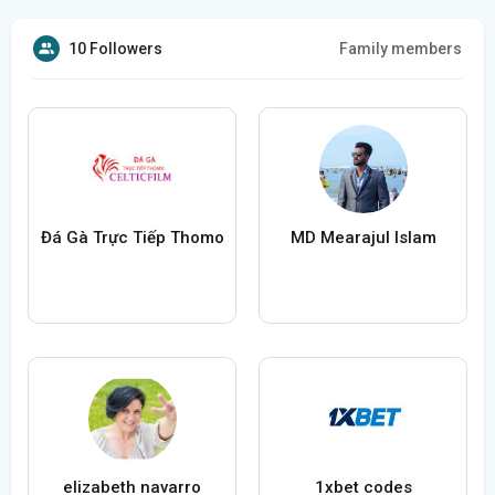
10 Followers
Family members
Đá Gà Trực Tiếp Thomo
MD Mearajul Islam
elizabeth navarro
1xbet codes