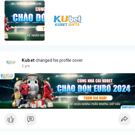
Kubet
changed his profile cover
2 yrs