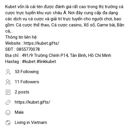
Kubet vốn là cái tên được đánh giá rất cao trong thị trường cá
cược trực tuyến khu vực châu Á. Nơi đây cung cấp đa dạng
các dịch vụ cá cược và giải trí trực tuyến cho người chơi, bao
gồm: Cá cược thể thao, Cá cược casino, Xổ số, Game bài, Bắn
cá,…
Thông tin liên hệ:
Website : https://kubet.gifts/
SĐT : 0855770078
Địa chỉ : 491/9 Trường Chinh P14, Tân Bình, Hồ Chí Minh
Hastag : #kubet #linkkubet
53 Following
11 Followers
2 posts
https://kubet.gifts/
Male
Living in Vietnam