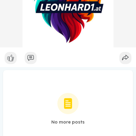
No more posts