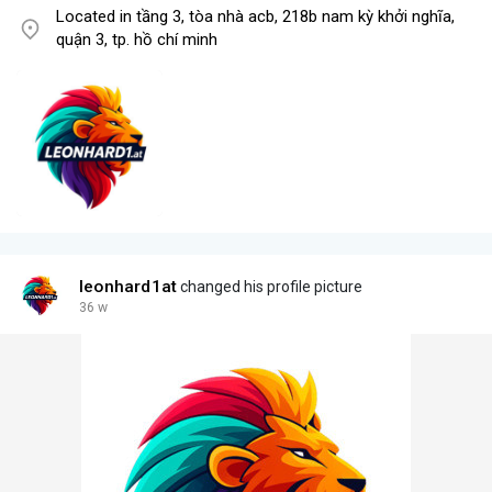
Located in tầng 3, tòa nhà acb, 218b nam kỳ khởi nghĩa,
quận 3, tp. hồ chí minh
leonhard1at
changed his profile picture
36 w