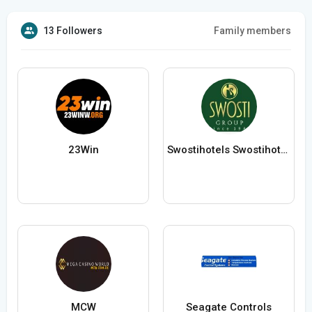
13 Followers
Family members
23Win
Swostihotels Swostihotels
MCW
Seagate Controls