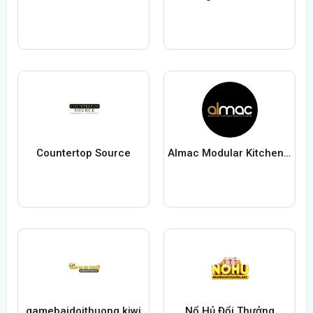
Countertop Source
Almac Modular Kitchen And Interiors
gamebaidoithuong kiwi
Nổ Hủ Đổi Thưởng