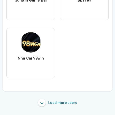
Sunwin Game Bai
BET789
Nha Cai 98win
Load more users