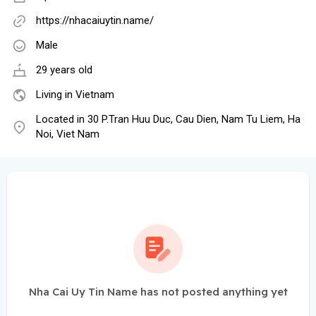
https://nhacaiuytin.name/
Male
29 years old
Living in Vietnam
Located in 30 P.Tran Huu Duc, Cau Dien, Nam Tu Liem, Ha
Noi, Viet Nam
Nha Cai Uy Tin Name has not posted anything yet