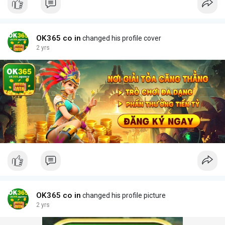
OK365 co in
changed his profile cover
2 yrs
OK365 co in
changed his profile picture
2 yrs