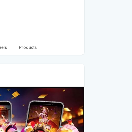
eels
Products