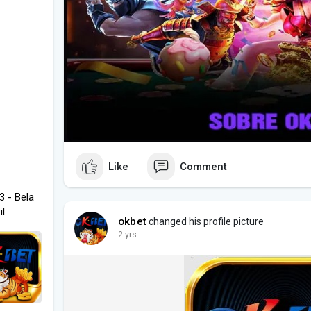
Like
Comment
3 - Bela
il
okbet
changed his profile picture
2 yrs