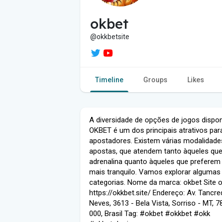
okbet
@okkbetsite
Timeline
Groups
Likes
A diversidade de opções de jogos dispon
OKBET é um dos principais atrativos par
apostadores. Existem várias modalidade
apostas, que atendem tanto àqueles q
adrenalina quanto àqueles que preferem
mais tranquilo. Vamos explorar algumas
categorias. Nome da marca: okbet Site of
https://okkbet.site/ Endereço: Av. Tancr
Neves, 3613 - Bela Vista, Sorriso - MT, 
000, Brasil Tag: #okbet #okkbet #okk