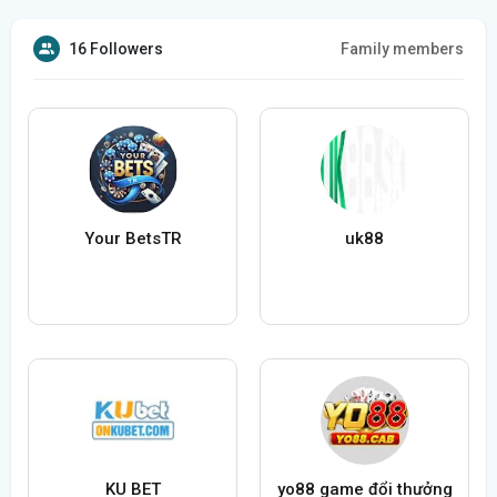
16 Followers
Family members
Your BetsTR
uk88
KU BET
yo88 game đổi thưởng