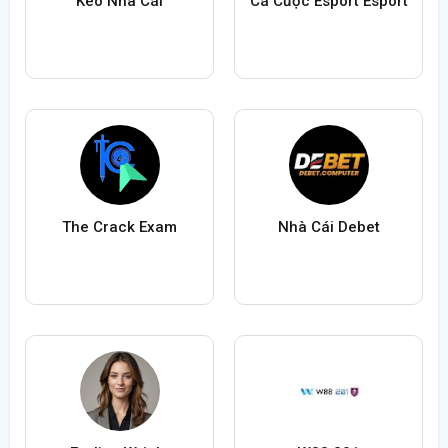
Kèo Nhà Cái
Cá Cược Esport Esport
The Crack Exam
Nhà Cái Debet