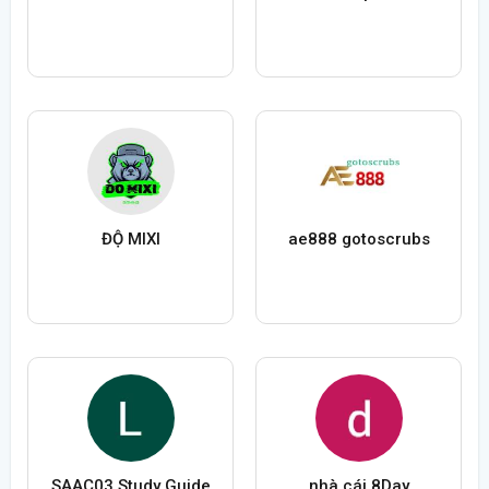
ĐỘ MIXI
ae888 gotoscrubs
SAAC03 Study Guide
nhà cái 8Day